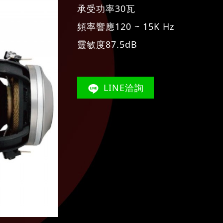
承受功率30瓦
頻率響應120 ~ 15K Hz
靈敏度87.5dB
LINE洽詢