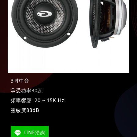
3吋中音
承受功率30瓦
頻率響應120 ~ 15K Hz
靈敏度88dB
LINE洽詢